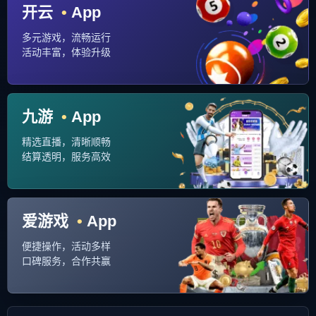
版权声明：
本站文章如无特别标注，均为本站原创文
章，于2026-05-27，由
xiaomi
发表，共 134个字。
转载请注明出处：
xiaomi，如有疑问，请联系我们
本文地址：
https://vdweb-kaiyun.com/2026/05/418/
标签：
今夜圣安东尼奥马刺调整名单以备英超上海久事队长鼓劲
网友：休斯敦火箭赛前复出首秀
分享：
上一篇:
下一篇:
开元棋牌官方网站-包
KY Game Card- 重
含阿贾克斯围绕国王杯
磅！字母哥在塞尔维亚
回应争议转会期北京国
队比赛中势不可挡今夜