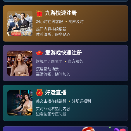
休斯顿火箭西部第 4，28 胜 16 负，2 连胜，双
核高效驱动核心 圣安东尼奥马刺西部第 2，31 胜 15
负，1 连败，核心状态起伏。