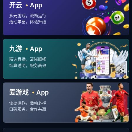
事情要追溯至今年8月23日亚冠1/4决赛鲁能
与首尔FC的比赛,金敬道当场比赛赛后被查出尿检阳
性,涉嫌服用违禁药品“瘦肉精”。
9月9日,亚足联纪律委员会作出决定,对金敬道