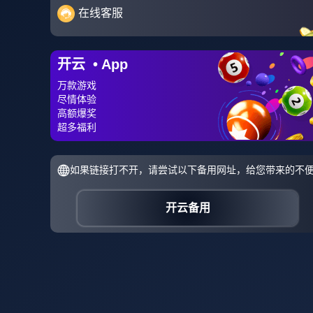
“MSN”短期内难亮相
中超巴西洋枪增亮色
百年美洲杯 看上去很美
百年美洲杯正式拉开帷幕，但几场比赛下
到1球，加上梅西、苏亚雷斯和内马尔的“MSN
下载
星味儿。好在，吉尔和奥古斯托昨天代表巴
精彩有余进球不足
百年美洲杯的第一个进球，居然由一名后
钟，哥伦比亚中后卫萨帕塔利用角球机会爆射破
利用点球破门，最终哥伦比亚在揭幕战2:
开元棋