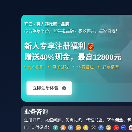
首页
首页
首页
各大球星
文章正文
xiaomi
四场比赛仅打进三球