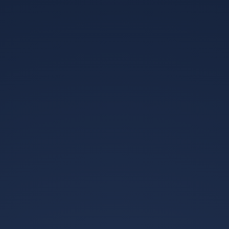
0:
KY Game Card
0战平巴拉圭，海地0:1不敌秘鲁，巴
美洲杯居然只产生了3个进球。
，只有巴西、乌拉圭、阿根廷、智利四支球队参赛，此后规
球队及亚洲球队参加。中国队也曾受邀参赛，不过中国足协
劲旅过招的机会。
多尔间展开，相比于其它三场比赛，虽然最终以0:0收场
能的外援吉尔和北京国安的外援奥古斯托无疑成为收视率保
来首次有两名来自中超联赛的球员首发。而且，两名球员
被主裁判出示一张黄牌；奥古斯托则在第84分钟险些帮助巴
会，有网友甚至调侃：“邓加这是自食其果，是否怀念起高