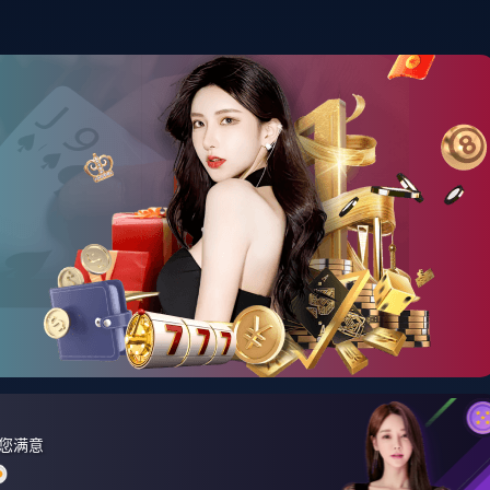
各大球星
深度分享
APP下载
关于我们
综合新闻
开元棋牌官方网站-包含阿贾克斯围绕国王杯回应争议转会期北
53
2026-05-27 02:41:05