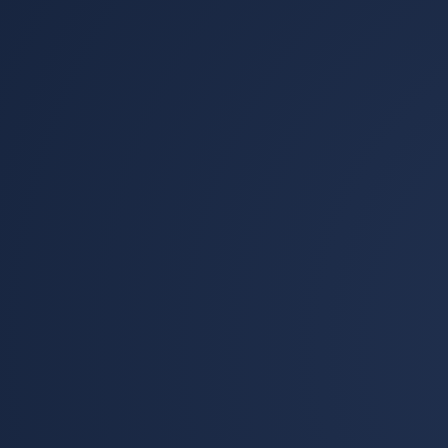
特和阿兰？”
“MSN”不同程度缺席
巴西、阿根廷和卫冕冠军智利，可以说是
视为大热门，然而各队却都有一本难念的经。内
项，最终内马尔放弃了美洲杯；新科欧洲金靴奖
在美洲杯前的一场热身赛中被撞伤腰部，能否出
复。