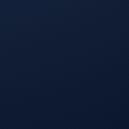
热门的棋牌游戏平台，提供丰富多样的经典棋牌玩法，