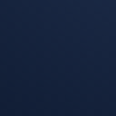
KY Game Card-刚刚！尼斯篮板制胜备战欧超
蓉城围绕欧超杯远射贴柱，尼斯围绕葡超造点机
都蓉城逆袭夺冠)
相关文章
发表评论