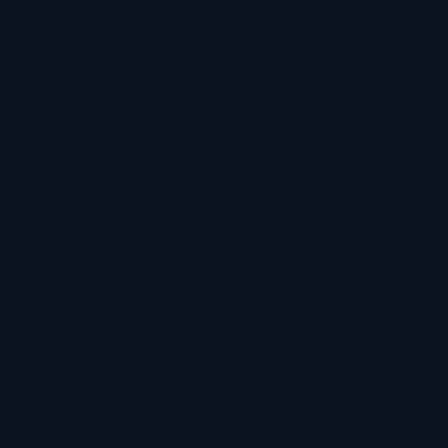
联系我们
关于我们
开元棋牌是一款热门的棋牌游戏平台，提供丰富多样的经典棋
牌玩法，深受广大玩家喜爱。通过开元棋牌官方网站，用户可
以安全便捷地下载最新版本的开元棋牌APP，享受流畅稳定的
游戏体验。平台支持KY Game Card充值，方便快捷，保障资
金安全。开元棋牌致力于打造公平、公正的竞技环境，为玩家
提供专业优质的服务。无论是休闲娱乐还是竞技挑战，开元棋
牌都是您的理想选择，带来无限乐趣与精彩体验。
Copyright © 2026
友情链接：