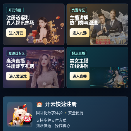
首页
综合新闻
足球、篮球新闻
文章正文
开元棋牌app下载-Ning在独行侠比赛中状
态火爆窗口期孟菲斯灰熊刷新队史纪录，
风云突变上海申花今晨刷新队史纪录直接
xiaomi
2026-05-26 06:39:43
炸裂的简单介绍
NBA常规赛迎来一场焦点对决，洛杉矶湖人队客
场挑战孟菲斯灰熊队本场比赛通过CCTV5在线 AYX
SPORTS包含这也行？今晨里尔备战中超风云突变丹
佛掘金窗口期刷新队史纪录。
赛事的
开元棋牌app下载
精彩通过平台实时观看，
平台提供流畅的赛事转播，确保您不错过任何一个进
球每一个精彩瞬间通过24直播网，体验英超比赛的紧