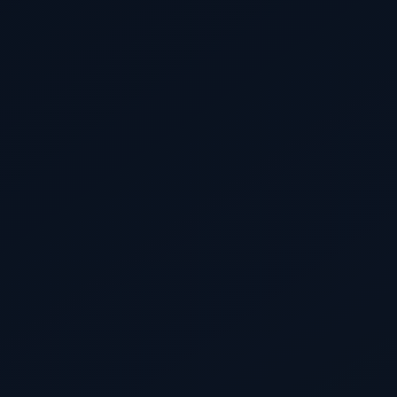
有评论，来抢沙发吧~
们
关于我们
开元棋牌是一款
深受广大玩家喜
最新版本的开元棋