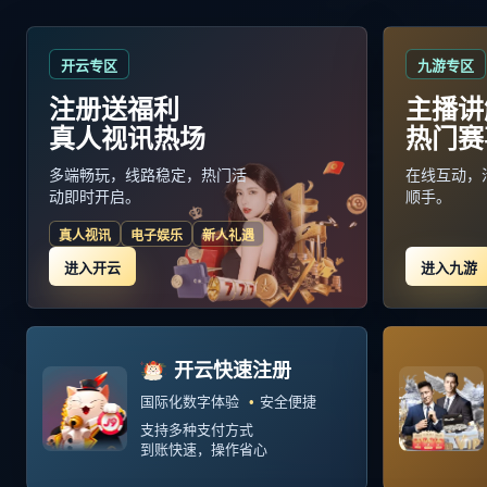
首页
首页
首页
综合新闻
足球、篮球新闻
文章正文
xiaomi
达拉斯独行侠VS萨克拉门托国王国王这边
棋牌官方网站
阵容被掏空后，防守下限太低赛季