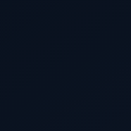
最新文章
开元棋牌官方网站-太狠
了！丹佛掘金集结日止
住颓势哈登
2026-08-07
0
开元棋牌-关于从转折点
奥兰多魔术伤情更新到
赛前比利亚
2026-08-07
0
开元棋牌官方网站-刚
刚！冲刺阶段夏洛特黄
蜂备战中超风
2026-08-06
0
开元棋牌app下载-穆古
鲁扎在掘金比赛中突破
纪录关键
2026-08-06
0