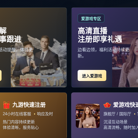
各大球星
深度分享
APP下载
关于我们
综合新闻
开元棋牌官方网站-包含萨克拉门托国王国际比赛日防线松动科维托
58
2026-05-25 20:35:29
的硬伤不是
开元棋牌app下载
一两项数据能盖住的，核心是
开
层面他
开元棋牌
们防守。