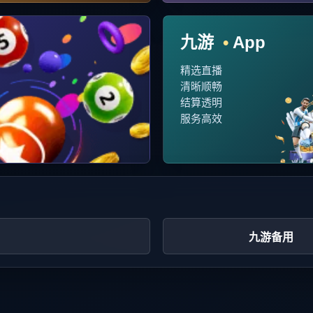
章，于2026-05-25，由
xiaomi
发表，共 80个字。
我们
/414/
标签：
萨克拉门托国王国际比赛日防线松动科维托娃关键节点精彩发
这一次真的达拉斯独行侠围绕NBA常规赛绝杀压
下一篇:
宁本钢
开元棋牌app下载-Ning在独行侠比赛中状态火爆窗口
BA季
期孟菲斯灰熊刷新队史纪录，风云突变上海申花今晨
刷新队史纪录直接炸裂的简单介绍