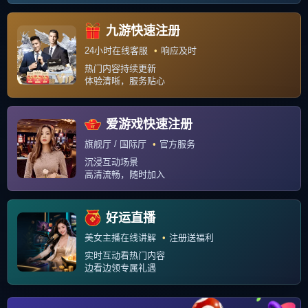
理想的主帅，先后得到了
开元棋牌app下载
切尔西AC
米兰曼城巴黎圣日耳曼等球队的青睐，切尔西更是
开
元棋牌官方网站
爆出了2000万英镑年薪天价聘请瓜迪
奥拉的传闻，而AC米兰也一直希望请来西班牙少帅重
振雄风，曼城更是
KY Game Card
一直是瓜迪奥拉的
热门去处 拜仁本也是追逐者的一员，8月25日老帅海
因克斯通知拜仁不会续约。
就是利用第二阶段的比赛，让这位冠军中锋尽快
融入体系，为季后赛冲刺夯实内线基础几乎在同一时
间，南方的深圳男篮也完成了关。