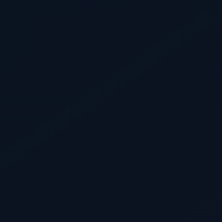
热门的棋牌游戏平台，提供丰富多样的经典棋牌玩法，
爱。通过开元棋牌官方网站，用户可以安全便捷地下载