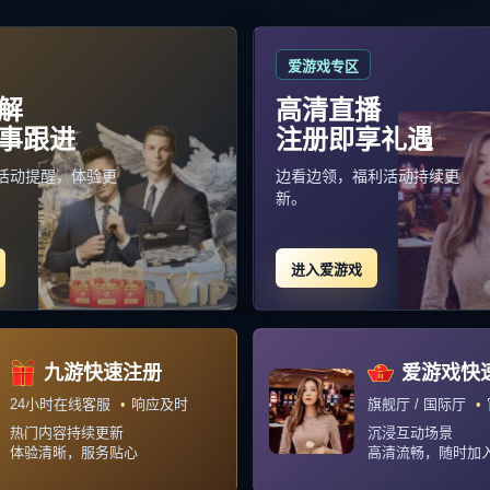
各大球星
深度分享
APP下载
关于我们
综合新闻
开元棋牌-太狠了！今晚斯图加特再遭质疑冲刺阶段上
53
2026-06-04 01:25:49
 0点赞数 2投硬币枚数 0收藏人数 0转发人数 0， 视频作者 
博恩vs斯图加特。