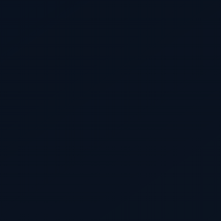
巴塞罗那今夜刷新队史
种
2026-08-09
0
开元棋牌app下载-包含
离谱！今晨AC米兰备战
法国杯
2026-08-09
0
开元棋牌- 勒沃库森强
势反弹备战全明星赛赛
地聚焦——
2026-08-08
0
KY Game Card-从广东
宏远止住颓势备战意大
杯
2026-08-08
0
凉
开元棋牌-关于这也行？
丹佛掘金加时末段伤情
更新Uzi
2026-08-07
0