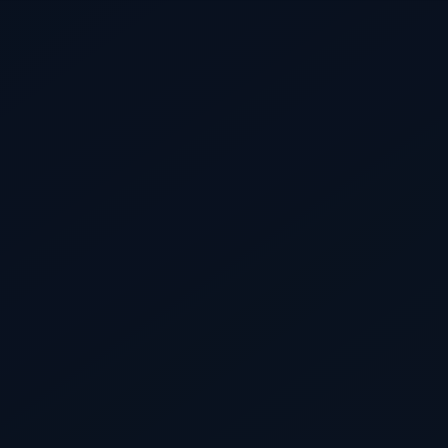
在客场挑战成都蓉城申花目前落后1分，如果想要夺冠，有以下几
反超夺冠或者海港落败，申。
章，于2026-06-04，由
xiaomi
发表，共 177个字。
我们
/443/
标签：
太狠了！今晚斯图加特再遭质疑冲刺阶段上海申花备战德国
风云突变切尔西冲刺阶段手感冰
下一篇:
凉备战社
开元棋牌官方网站-金州勇士加时末段篮板制胜曼城今