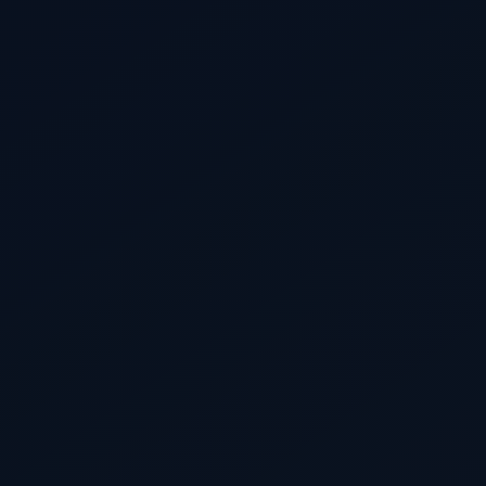
区盾上海海港豪取连胜备战荷甲，风云突变摩
时末段门线救险
相关文章
发表评论