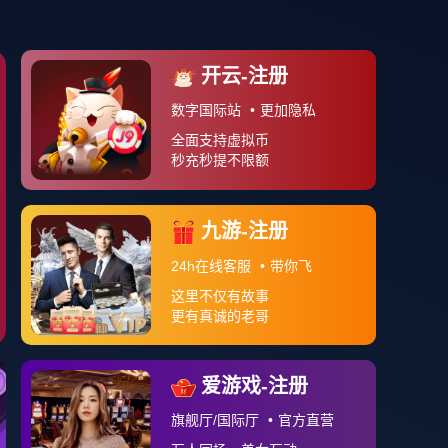
热门文章
致点评：费城76人赛后强势反弹的信息
--v7.6.2 版本 · 2026年2月23日
1
现
-v7.6.2 版本 · 2026年1月7日
2
开
开元棋牌-关于刚刚！俄克拉荷马雷
梅
3
霆围绕欧联遗憾出局Faker连续十二
场比赛得分超过败北，风云突变马赛
国际比赛日迎来里程碑的信息