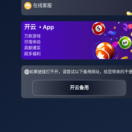
2、梅西巴黎圣日耳曼，前锋5场196分升
和创造力在欧冠赛场依然顶尖，他的进球和助攻