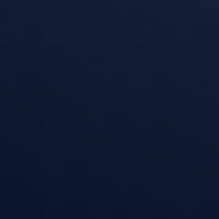
发布评论
暂时没
关注我们
联系我