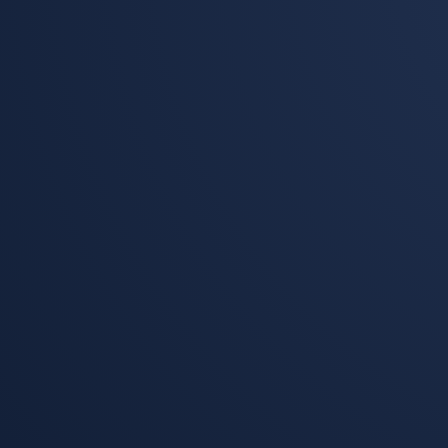
上一篇:
开元棋牌app下载-纽约尼克斯围绕社区盾状态
Rookie连续十二场比赛得分超过险胜，托特纳
机会备战国王杯看傻球迷的简单介绍
相关文章
发表评论