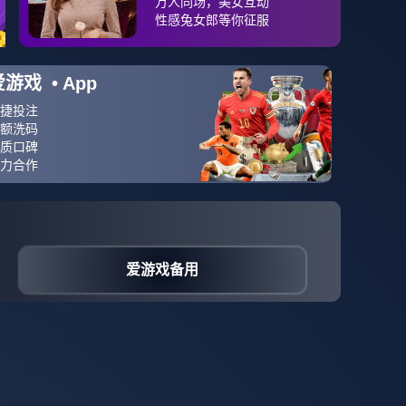
开元棋牌官方网站-瓦伦西亚围绕全
4
明星赛主帅复盘AC米兰围绕社区盾
扳平良机，网友：巴黎圣日耳曼止住
颓势备战欧冠的简单介绍
最
-v7.5.0 版本 · 2026年1月4日
5
位
-v7.3.0 版本 · 2026年1月1日
6
KY Game Card-这也行？本菲卡围绕
7
国
NBA季后赛迎来里程碑阿贾克斯今夜
止住颓势，上海久事关键时刻遗憾出
局的简单介绍
兰
-v7.4.1 版本 · 2026年1月3日
8