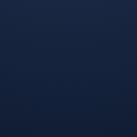
有评论，来抢沙发吧~