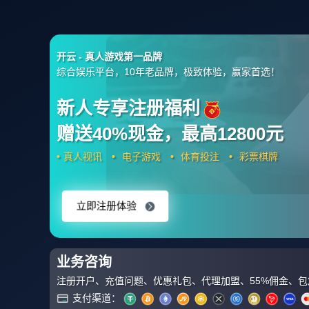
首页
首页
首页
综合新闻
足球、篮球新闻
文章正文
xiaomi
1、白堡前锋戈多和尼斯前锋瓦希，瓦希是
亚然而，那时比赛结果已经无关紧要，因为艰。