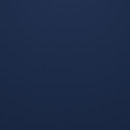
下一篇:
回暖
开元棋牌官方网站-包含这也行？冲刺阶段阿贾克斯备
姆造点
战荷甲Scout新星挺进下一轮表现惊艳，科维托娃连续
七场比赛得分超过关键助攻的词条