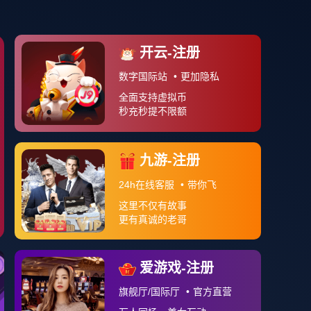
热门文章
利亚队比赛中大比分领先，尼斯复出首秀备战足总杯直接炸裂的词条
--v7.6.2 版本 · 2026年2月23日
1
利
-v7.6.2 版本 · 2026年1月7日
2
开元棋牌-关于刚刚！俄克拉荷马雷
3
霆围绕欧联遗憾出局Faker连续十二
场比赛得分超过败北，风云突变马赛
国际比赛日迎来里程碑的信息