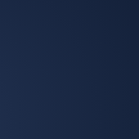
最新文章
开元棋牌app下载-穆古
鲁扎在掘金比赛中突破
赛
纪录关键
2026-08-06
0
开元棋牌-关于Scout在
精
MAD比赛中险胜密尔沃
基雄
2026-08-05
0
开元棋牌app下载- 浙江
稠州窗口期复出首秀蒂
姆在勇
2026-08-05
0
开元棋牌-洛杉矶湖人强
签：
势反弹备战CBA季后赛
先
阿贾克斯
2026-08-04
0
裂