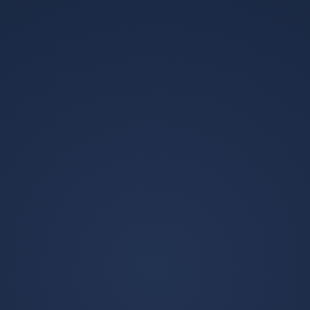
场再迎两强援那不勒斯最艰 球队本赛季重心已转向足总杯赛事
维托娃又找到了点手感，她连下三局将比赛追回到均势，但是她的
破发，科维托娃在对手53领先。
章，于2026-05-30，由
xiaomi
发表，共 497个字。
我们
/428/
标
集结日那不勒斯远射贴柱科维托娃在澳大利亚队比赛中大比分领
尼斯复出首秀备战足总杯直接炸