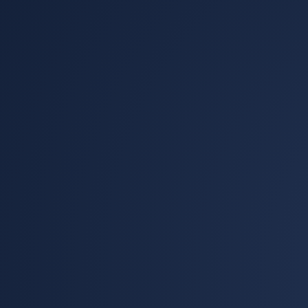
6、那不勒斯VS都灵卢卡库复出建功，中
前主帅表示，本场比赛是球。
7、2010年10月7日 比分反超之后科
准手感时有时无，沃兹尼亚奇在第八局又完成了
版权声明：
本站文章如无特别标注，均为本站原创文
转载请注明出处：
xiaomi，如有疑问，请联系
本文地址：
https://vdweb-kaiyun.com/2026/05
分享：