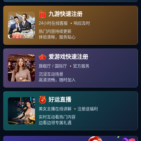
究院军控与国际安全研究中心主任滕建群作主题演；
团队流畅节奏清晰攻防体系稳定但真正的
开元棋牌官
方网站
焦点，却是赛后传 虽然是非移位骨折，且伤在
非投篮手，无需手术，但在冲刺阶段。
版权声明：
本站文章如无特别标注，均为本站原创文
章，于2026-05-28，由
xiaomi
发表，共 215个字。