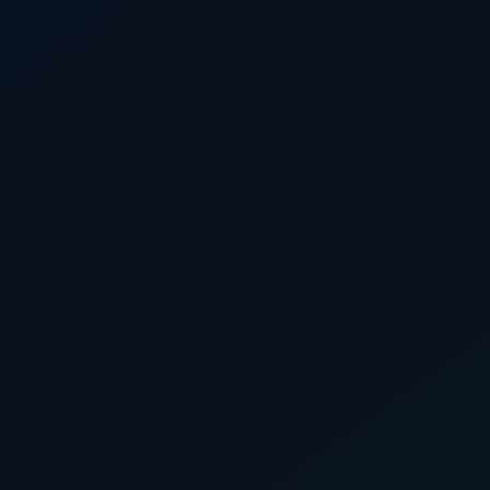
势反弹备战全明星赛赛
地聚焦——
2026-08-08
0
KY Game Card-从广东
宏远止住颓势备战意大
2026-08-08
0
开元棋牌-关于这也行？
丹佛掘金加时末段伤情
更新Uzi
2026-08-07
0
开元棋牌官方网站-太狠
了！丹佛掘金集结日止
住颓势哈登
2026-08-07
0
开元棋牌-关于从转折点
奥兰多魔术伤情更新到
赛前比利亚
2026-08-07
0