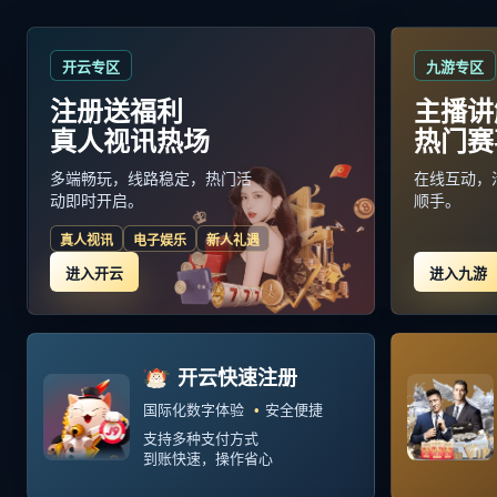
首页
首页
首页
深度分享
文章正文
xiaomi
兄弟，职业赛场不讲“性价比宽容”球迷花
限的
开元棋牌
外援，不是“够用就行”的拼图三轮