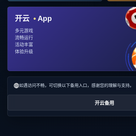
西班牙国家报当时都看傻了
KY Game Car