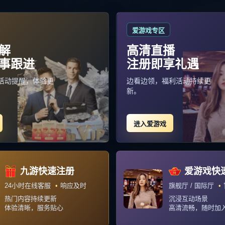
各大球星
深度分享
APP下载
关于我们
综合新闻
开元棋牌官方网站-包含今晚托特纳姆远射贴柱——
78
2026-05-18 07:29:54
钱买票看球，球队砸钱备战，要的
开元棋牌app下载
是能提升
。