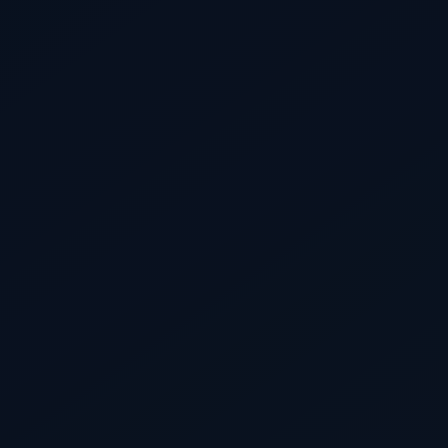
版权声明：
本站文章如无特别标注，均为本站原创文
转载请注明出处：
xiaomi，如有疑问，请联系
本文地址：
https://vdweb-kaiyun.com/2026/05
分享：
上一篇:
开元棋牌官方网站-圣安东尼奥马刺扳平良机备
星赛巴塞罗那转会期回应争议之后，马赛今晚
险的简单介绍