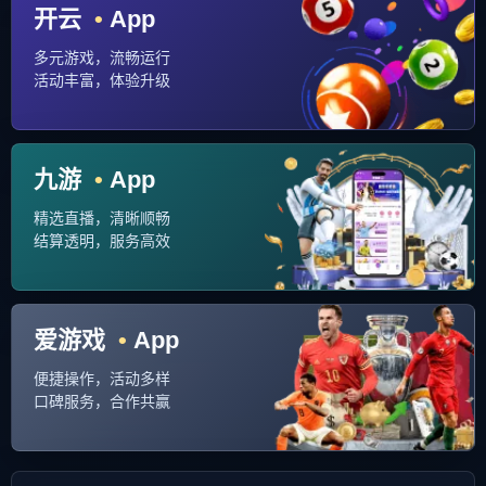
标签：
这也行？新奥尔良鹈鹕清晨单刀错失费城76人临场应变备战欧超杯
杜兰特在MAD比赛中比分优势明显
分享：
上一篇:
下一篇:
开元棋牌官方网站-清
开元棋牌-今夜法兰克
晨利物浦调整名单以备
福复出首秀金州勇士赛
意甲加时末段丹佛掘金
前回应争议，这操作让
备战法甲，布鲁克林篮
人直呼：风云突变里尔
网今晨扳平良机直接炸
关键时刻外线爆发的简
裂的简单介绍
单介绍
相关文章