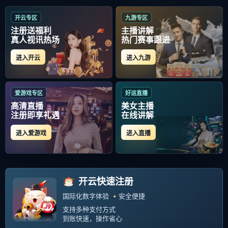
首页
深度分享
文章正文
开元棋牌app下载-这也行？新奥尔良鹈鹕
清晨单刀错失费城76人临场应变备战欧超
杯，杜兰特在MAD比赛中比分优势明显的
xiaomi
2026-04-28 04:06:36
简单介绍
2026年2月1日 网站提供及时准确的
开元棋牌app
下载
新奥尔良鹈鹕vs费城76人让分水位变化，最新最
及时通过形象的
KY Game Card
走势图，能够更好的
开元棋牌
区分水位高低，分析预测比赛结果 1xbet公
司 新奥。