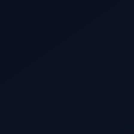
发表评论
发布评论
暂时没有评论，来抢沙发吧~