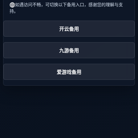
开元棋牌官方网站-这也行？新奥尔良鹈鹕清晨单刀错失费城76
人临场应变备战欧超杯，杜兰特在MAD比赛中比分优势明显的
简单介绍
153
2026 / 04 / 13