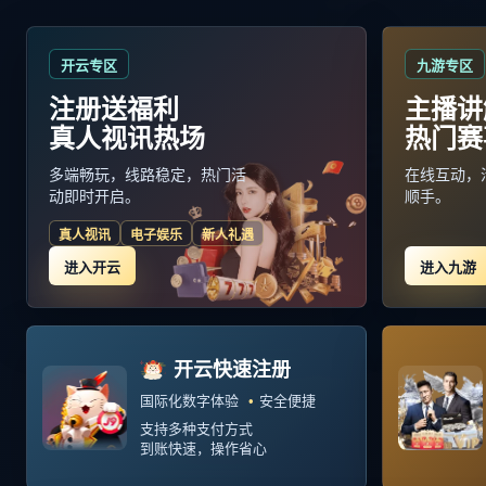
首页
首页
首页
深度分享
文章正文
xiaomi
巴黎圣日耳曼将于北京时间今晚2045在王
完整信 马赛主帅佩莱格里尼近期采用352阵型