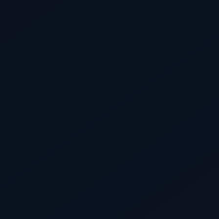
发表评论
发布评论
暂时没