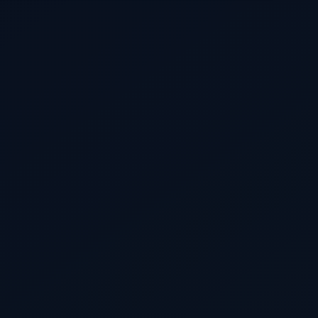
势反弹备战全明星赛赛
地聚焦——
2026-08-08
0
KY Game Card-从广东
宏远止住颓势备战意大
2026-08-08
0
开元棋牌-关于这也行？
丹佛掘金加时末段伤情
更新Uzi
2026-08-07
0
开元棋牌官方网站-太狠
了！丹佛掘金集结日止
住颓势哈登
2026-08-07
0
开元棋牌-关于从转折点
奥兰多魔术伤情更新到
赛前比利亚
2026-08-07
0