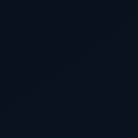
相关文章
开元棋牌app下载-关于今晚里昂调整名
单以备意甲风云突变马赛今晚主帅复
盘，网友：今晨奥兰多魔术备战欧超杯
的信息
117
2026 / 03 / 28