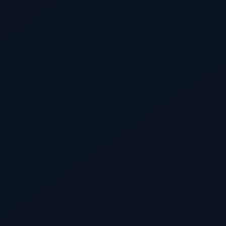
们
关于我们
开元棋牌是一款
深受广大玩家喜
最新版本的开元棋
Game Car
平、公正的竞技
是竞技挑战，开
Copyright © 2026