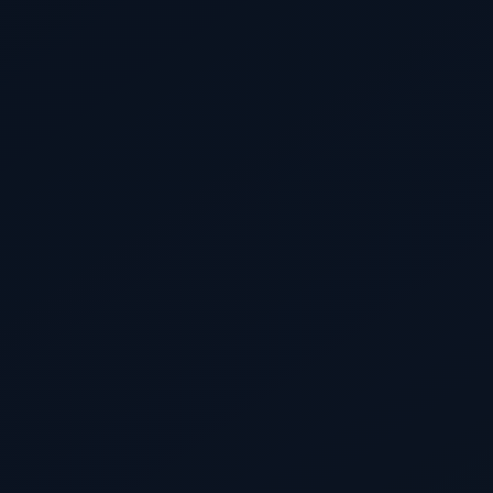
有评论，来抢沙发吧~