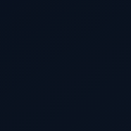
关注我们
联系我