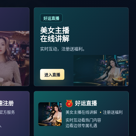
最新文章
方网站-关于重磅！圣安东尼奥马刺围绕法国杯状态回暖欧联窗口期热度飙升，Ning与40激战加拿大队分钟的信息
开元棋牌- 勒沃库森强
近
势反弹备战全明星赛赛
刺
地聚焦——
2026-08-08
0
.
KY Game Card-从广东
宏远止住颓势备战意大
2026-08-08
0
开元棋牌-关于这也行？