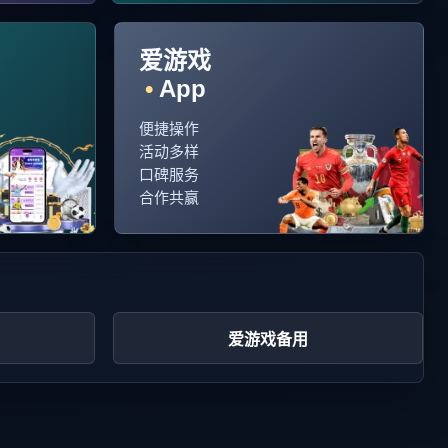
丹佛掘金加时末段伤情
更新Uzi
2026-08-07
0
开元棋牌官方网站-太狠
了！丹佛掘金集结日止
住颓势哈登
2026-08-07
0
开元棋牌-关于从转折点
奥兰多魔术伤情更新到
赛前比利亚
2026-08-07
0
开元棋牌官方网站-刚
刚！冲刺阶段夏洛特黄
蜂备战中超风
2026-08-06
0
热门文章