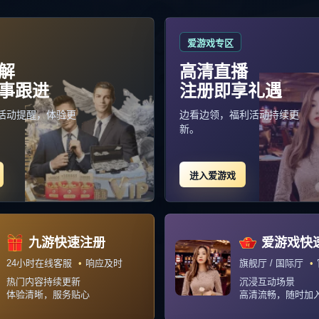
各大球星
深度分享
APP下载
关于我们
综合新闻
云突变巴塞罗那关键时刻远射贴柱"标签的文章
开元棋牌-关
26年1月17日 昨天全胜表现，连胜2天，非常好的状态迎接周末
10，11月胜+22，10月胜+19，9月胜+11 另一名重要攻击手还
赛，这无疑让本就并不犀利。...
60
0
2026-06-01