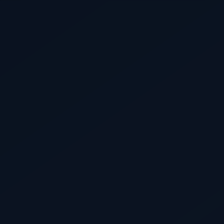
们
关于我们
开元棋牌是一款
深受广大玩家喜
最新版本的开元棋