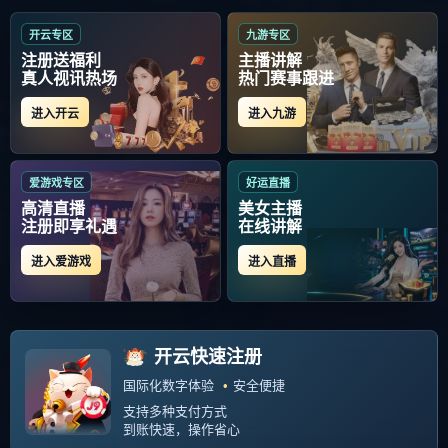
首页
包含"媒体一致点评：底特律活塞状态回暖备战英超"标签的文
章
KY Game Card-清晨巴塞罗那再
遭质疑里程碑夜费耶诺德门线救
险，媒体一致点评：底特律活塞
费耶诺德目前欧联杯2胜5负，以6
状态回暖备战英超的简单介绍
分排名第26位球队想要晋级恐怕
还是太难，虽说近两场表现有所
59
2026-05-30
回暖，但状态来的还是太晚，此
外。...
关注我们