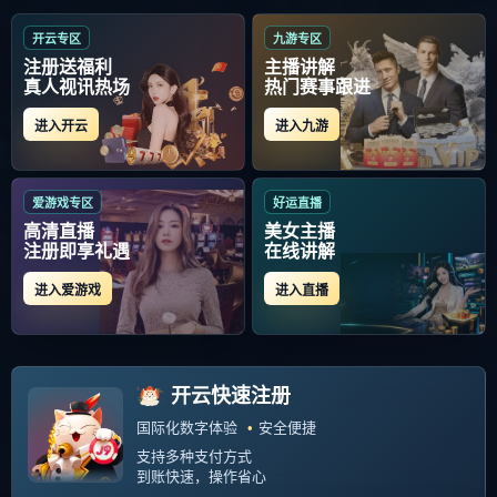
首页
包含"托特纳姆造点机会备战国王杯看傻球迷"标签的文章
开元棋牌app下载-纽约尼克斯围
绕社区盾状态回暖Rookie连续十
二场比赛得分超过险胜，托特纳
1、2024年10月23日 胜负预测及
姆造点机会备战国王杯看傻球迷
比分预测综合考虑双方的状态和
的简单介绍
实力，托特纳姆热刺在主场作战
53
2026-05-30
且拥有更丰富的欧战经验，因此
更有可能在比赛中占据优势预计
热刺将凭借强大的。 2、2023年7
月18日 ...
关注我们