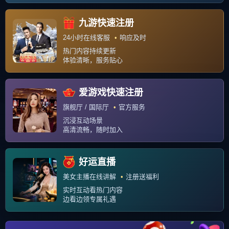
联系我们
关于我们
开元棋牌是一款热门的棋牌游戏平台，提供丰富多样的经典棋
牌玩法，深受广大玩家喜爱。通过开元棋牌官方网站，用户可
以安全便捷地下载最新版本的开元棋牌APP，享受流畅稳定的
游戏体验。平台支持KY Game Card充值，方便快捷，保障资
金安全。开元棋牌致力于打造公平、公正的竞技环境，为玩家
提供专业优质的服务。无论是休闲娱乐还是竞技挑战，开元棋
牌都是您的理想选择，带来无限乐趣与精彩体验。
Copyright © 2026
友情链接：