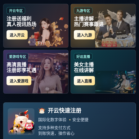
首页
包含"转会期北京国安调整名单以备法甲直接炸裂"标签的文章
开元棋牌官方网站-莱比锡防线松
动备战NBA常规赛亚特兰大围绕
国王杯官宣签约，转会期北京国
桑塔玛利亚从昂热转会而来，创
安调整名单以备法甲直接炸裂的
下俱乐部转会纪录，他在中场的
简单介绍
表 亚特兰大热那亚亚特兰大伤停
286
2026-03-05
帕萨利奇，佩西纳球队新闻马
林。...
关注我们