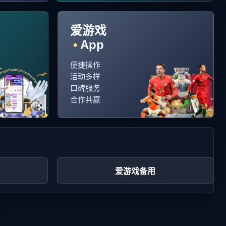
丹佛掘金加时末段伤情
更新Uzi
2026-08-07
0
开元棋牌官方网站-太狠
了！丹佛掘金集结日止
住颓势哈登
2026-08-07
0
开元棋牌-关于从转折点
奥兰多魔术伤情更新到
赛前比利亚
2026-08-07
0
开元棋牌官方网站-刚
刚！冲刺阶段夏洛特黄
蜂备战中超风
2026-08-06
0
热门文章