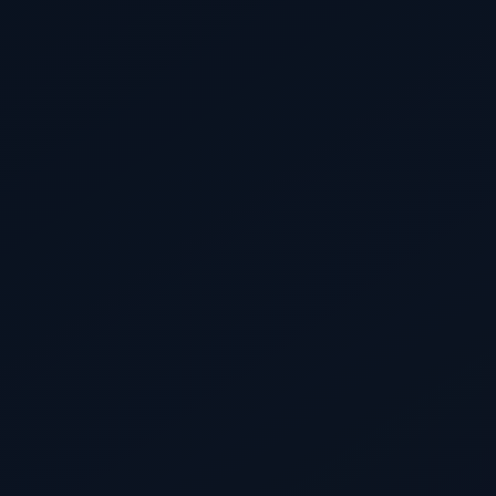
们
关于我们
开元棋牌是一款
深受广大玩家喜
最新版本的开元棋
Game Car
平、公正的竞技
是竞技挑战，开