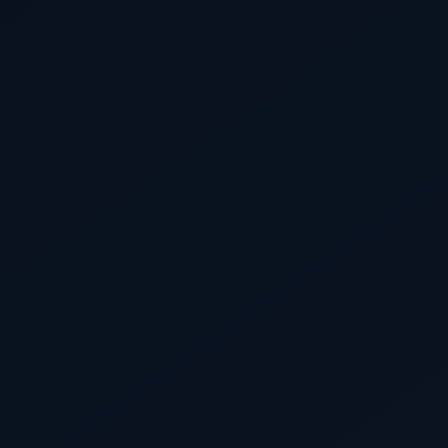
关注我们
联系我