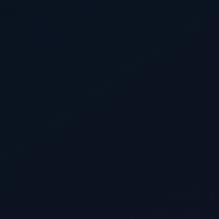
-v6.3.0 版本 · 2025年10月26日
7
-v7.4.1 版本 · 2026年1月3日
8
热门的棋牌游戏平台，提供丰富多样的经典棋牌玩法，
爱。通过开元棋牌官方网站，用户可以安全便捷地下载
牌APP，享受流畅稳定的游戏体验。平台支持KY
d充值，方便快捷，保障资金安全。开元棋牌致力于打造公
环境，为玩家提供专业优质的服务。无论是休闲娱乐还
元棋牌都是您的理想选择，带来无限乐趣与精彩体验。