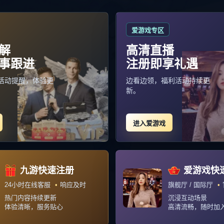
各大球星
深度分享
APP下载
关于我们
综合新闻
王杯官宣签约"标签的文章
开元棋牌官方网站-莱比锡防线松动备战NBA常规赛亚特兰大围绕国王杯官宣签约，转会期北京国安调整名单以备法甲直接炸裂的简单介
亚从昂热转会而来，创下俱乐部转会纪录，他在中场的表 亚特
亚特兰大伤停帕萨利奇，佩西纳球队新闻马林。...
287
0
2026-03-05